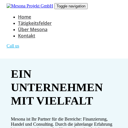
Links
Zur
Toggle navigation
überspringen
primären
Navigation
Home
springen
Tätigkeitsfelder
Zum
Über Mesona
Inhalt
Kontakt
springen
Call us
EIN
UNTERNEHMEN
MIT VIELFALT
Mesona ist Ihr Partner für die Bereiche: Finanzierung,
Handel und Consulting. Durch die jahrelange Erfahrung